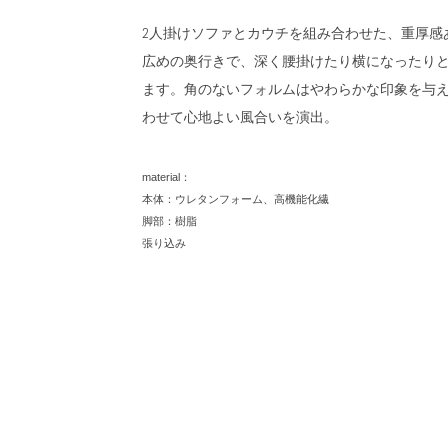
2人掛けソファとカウチを組み合わせた、重厚感
広めの奥行きで、深く腰掛けたり横になったり
ます。角のないフォルムはやわらかな印象を与
わせて心地よい風合いを演出。
material：
本体：ウレタンフォーム、高機能化繊
脚部：樹脂
張り込み