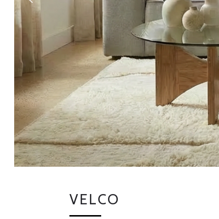
V
E
L
C
O