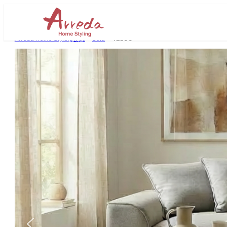
Arreda Home Styling公式
>
Sofa
>
VELCO