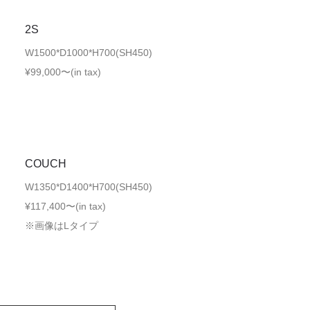
2S
W1500*D1000*H700(SH450)
¥99,000〜(in tax)
COUCH
W1350*D1400*H700(SH450)
¥117,400〜(in tax)
※画像はLタイプ