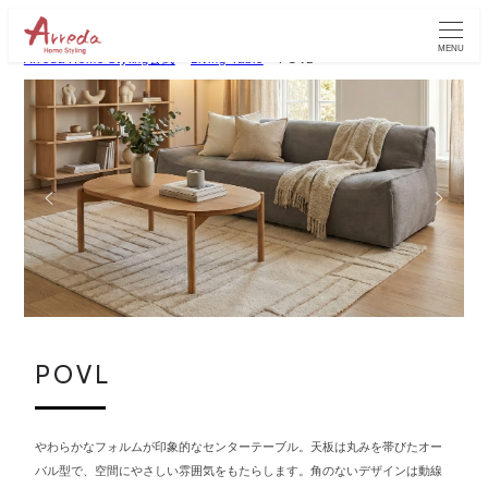
MENU
Arreda Home Styling公式
>
Living Table
>
POVL
P
O
V
L
やわらかなフォルムが印象的なセンターテーブル。天板は丸みを帯びたオー
バル型で、空間にやさしい雰囲気をもたらします。角のないデザインは動線