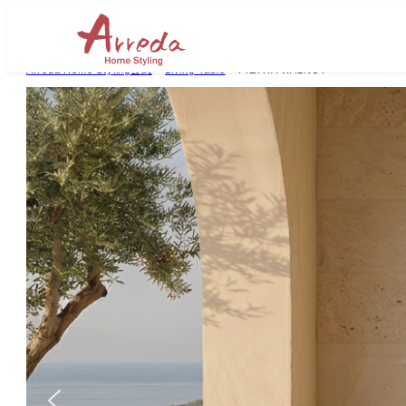
Arreda Home Styling公式
>
Living Table
>
PIETRA WALNUT