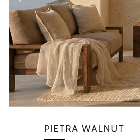
P
I
E
T
R
A
W
A
L
N
U
T